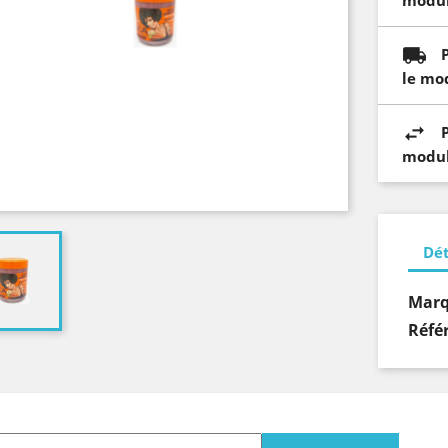
modul
le mo
modul
Dét
Mar
Réfé