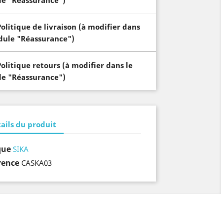
e "Réassurance")
Politique de livraison (à modifier dans
dule "Réassurance")
Politique retours (à modifier dans le
e "Réassurance")
ails du produit
que
SIKA
rence
CASKA03