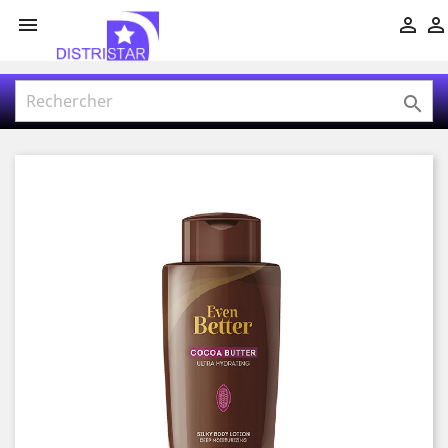



