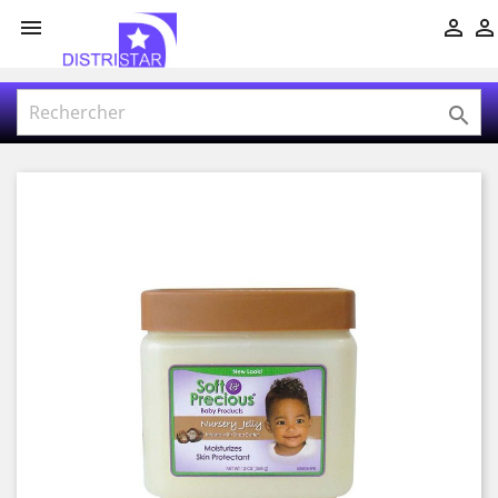



