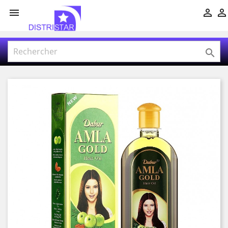



